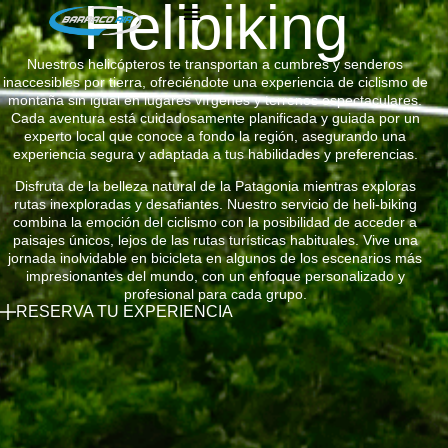
Helibiking
Nuestros helicópteros te transportan a cumbres y senderos
inaccesibles por tierra, ofreciéndote una experiencia de ciclismo de
montaña sin igual en lugares vírgenes y terrenos espectaculares.
Cada aventura está cuidadosamente planificada y guiada por un
experto local que conoce a fondo la región, asegurando una
experiencia segura y adaptada a tus habilidades y preferencias.
Disfruta de la belleza natural de la Patagonia mientras exploras
rutas inexploradas y desafiantes. Nuestro servicio de heli-biking
combina la emoción del ciclismo con la posibilidad de acceder a
paisajes únicos, lejos de las rutas turísticas habituales. Vive una
jornada inolvidable en bicicleta en algunos de los escenarios más
impresionantes del mundo, con un enfoque personalizado y
profesional para cada grupo.
RESERVA TU EXPERIENCIA